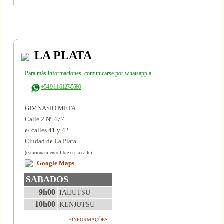
LA PLATA
Para más informaciones, comunicarse por whatsapp a
+54 9 11 6127-5580
GIMNASIO META
Calle 2 Nº 477
e/ calles 41 y 42
Ciudad de La Plata
(estacionamiento libre en la calle)
Google Maps
SABADOS
9h00
IAIJUTSU
10h00
KENJUTSU
+INFORMAÇÕES