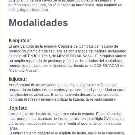
potencial humano a través de la espada. Su objetivo es mejorar el
alumno en su conjunto, no sólo hacer un buen atleta, sino también un
recto y digno ciudadano.
Modalidades
Kenjutsu:
El arte Samurai de la espada. Consiste de Combate con equipo de
protección y también de secuencias con espada de madera, incluyendo
el estilo NITEN ICHI RYU, de MIYAMOTO MUSASHI. El Kenjutsu abarca
un amplio repertorio de posturas y técnicas heredadas del conturbado
período feudal Japones, incluyendo las técnicas de DOS ESPADAS de
Miyamoto Musashi.
Iaijutsu:
Arte Samurai de desenvainar la espada, el Iaijutsu enseña a estar
preparado en todos los momentos y con serenidad y seguridad encarar
las situaciones adversas. El entrenamiento desarrolla concentración,
combate el stress y enseña a utilizar la katana, la espada samurai.
Jojutsu:
Las técnicas del bastón de madera contra la espada. El bastón se ha
incorporado a las técnicas de los samurais desde el Siglo XVII, detalles
y precisión capaces de desarmar y rendir al oponente con la espada
larga.
El entrenamiento desarrolla el espíritu de lucha, agudiza la conciencia,