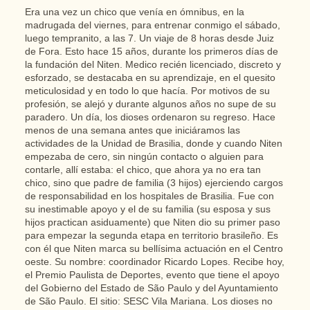
Era una vez un chico que venía en ómnibus, en la
madrugada del viernes, para entrenar conmigo el sábado,
luego tempranito, a las 7. Un viaje de 8 horas desde Juiz
de Fora. Esto hace 15 años, durante los primeros días de
la fundación del Niten. Medico recién licenciado, discreto y
esforzado, se destacaba en su aprendizaje, en el quesito
meticulosidad y en todo lo que hacía. Por motivos de su
profesión, se alejó y durante algunos años no supe de su
paradero. Un día, los dioses ordenaron su regreso. Hace
menos de una semana antes que iniciáramos las
actividades de la Unidad de Brasilia, donde y cuando Niten
empezaba de cero, sin ningún contacto o alguien para
contarle, allí estaba: el chico, que ahora ya no era tan
chico, sino que padre de familia (3 hijos) ejerciendo cargos
de responsabilidad en los hospitales de Brasilia. Fue con
su inestimable apoyo y el de su familia (su esposa y sus
hijos practican asiduamente) que Niten dio su primer paso
para empezar la segunda etapa en territorio brasileño. Es
con él que Niten marca su bellísima actuación en el Centro
oeste. Su nombre: coordinador Ricardo Lopes. Recibe hoy,
el Premio Paulista de Deportes, evento que tiene el apoyo
del Gobierno del Estado de São Paulo y del Ayuntamiento
de São Paulo. El sitio: SESC Vila Mariana. Los dioses no