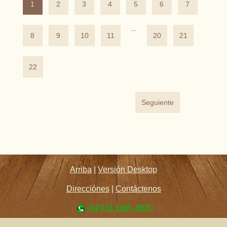
1
2
3
4
5
6
7
...
8
9
10
11
20
21
22
Seguiente
Arriba
|
Versión Desktop
Direcciónes
|
Contáctenos
+54 9 11 3186 - 8635