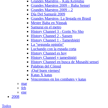
Grandes Maestros – Kata Kenjutsu
Grandes Maestros 2009 – Baba Sensei
Grandes Maestros 2009 – 2
Día Del Samurái 2009
Grandes Maestros- La llegada en Brasil
Mestre Baba en Nippak
Samurai en el metro
History Channel 3 - Gorin No Sho
History Channel 2 - Sassen
History Channel 1 - Tameshigiri
La ''segunda opinión''
Luchando con la espada corta
History Channel es hoy
History Channel y tameshigiri
History Channel en busca de Musashi sensei
Palabras del Cónsul
¡Qué buen viernes!
Katas X katas
Venceremos en los combates y katas
mar
feb
ene
2008
Todos