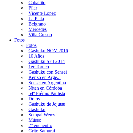
Caballito
Pilar
Vicente Lopez
La Plata
Belgrano
Mercedes
Villa Crespo
Fotos
Fotos
Gashuku NOV 2016
10 Años
Gashuku SET2014
1er Torneo
Gashuku con Sensei
Kenzo en Arge...
Sensei en Argentina
Niten en Córdoba
54º Prêmio Paulista
Dojos
Gashuku de Jojutsu
Gashuku
Sempai Wenzel
Múseo
2° encuentro
Grito Samurai