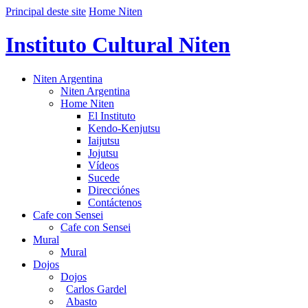
Principal deste site
Home Niten
Instituto Cultural Niten
Niten Argentina
Niten Argentina
Home Niten
El Instituto
Kendo-Kenjutsu
Iaijutsu
Jojutsu
Vídeos
Sucede
Direcciónes
Contáctenos
Cafe con Sensei
Cafe con Sensei
Mural
Mural
Dojos
Dojos
Carlos Gardel
Abasto