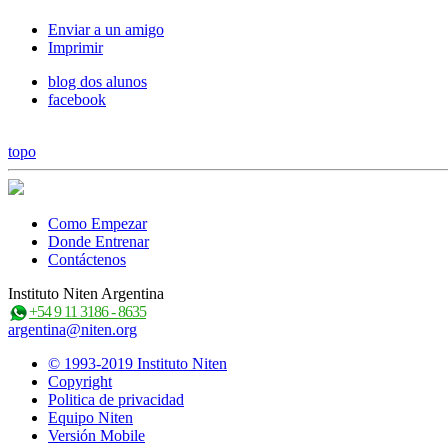
Enviar a un amigo
Imprimir
blog dos alunos
facebook
topo
Como Empezar
Donde Entrenar
Contáctenos
Instituto Niten Argentina
+54 9 11 3186 - 8635
argentina@niten.org
© 1993-2019 Instituto Niten
Copyright
Politica de privacidad
Equipo Niten
Versión Mobile