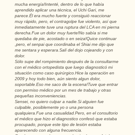
mucha energía!Intenté, dentro de lo que había
aprendido aplicar una técnica, el Uchi Gari, me
parece.Él era mucho fuerte y consiguió reaccionar
muy rápido, pero, el contragolpe fue violento, así que
inmediatamente tuve una ruptura del LCA en mi pierna
derecha.Fue un dolor muy fuerte!No sabía si me
quedaba de pie, acostado o en seiza!Quice continuar
,pero, el senpai que coordinaba el Shiai me dijo que
me sentara y esperara.Salí del dojo cojeando y con
dolor.
Sólo supe del rompimiento después de la consultarme
con el médico ortopedista que luego diagnosticó mi
situación como caso quirúrgico.Hice la operación en
2009 y hoy todo bien, aún siento algun dolor,
soportable.Eso me saco de la escena!Tuve que entrar
con permiso médico por un mes de trabajo y otras
pequeñas inconveniencias.
Sensei, no quiero culpar a nadie.Si alguien fue
culpable, posiblemente yo o una persona
qualquiera.Fue una casualidad.Pero, en el consultorio
el médico que hizo el diagnostico confesó que estaba
procupado, porque este tipo de lesión estaba
aparecendo con alguna frecuencia.