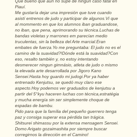
Que bueno que aún no supe de ningún caso fatal en
Piauí.
Me gustaría dejar una impresión que tuve cuando
asistí entrenos de judo y participar de algunos.Ví que
al mommento en que los alumnos iban graduandose,
no iban, que pena, aprimorando su técnica.Luchas de
bandas violetas y marrones em parecían medio
truculentas, sin la belleza del Arte marcial.Eran
embates de fuerza.Yo me preguntaba: El judo no es el
camino de la suavidad?!Dónde está la suavidad?Con
eso, resalto también y, no estoy intentando
desmerecer ningun gimnásio, atleta de judo o mismo
la elevada arte desarrollada por Jigoro Kano
Sensei.Hasta hoy guardo mi judogi.Por ya haber
entrenado Kenjutsu, se quedó muy claro ese
aspecto.Hoy podemos ver graduados de kenjutsu a
partir del 5°kyu haceren luchas con técnica,estratégia
y mucha energía sin ser simplemente choque de
espadas de bambu.
Pido para que la família del pequeño guerrero tenga
paz y consiga superar esa pérdida tan trágica.
Shitsurei shimassu por la extensa mensagem Sensei.
Domo Arigato gozaimashita por siempre buscar
corregirnos la dirección en el Camino!