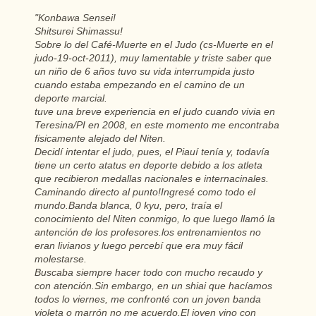
"
Konbawa
Sensei
!
Shitsurei
Shimassu
!
Sobre lo
del
Café-Muerte
en
el Judo (
cs-Muerte
en
el
judo-19-oct-2011
),
muy
lamentable
y triste saber que
un
niño
de 6
años
tuvo
su vida
interrumpida
justo
cuando
estaba
empezando
en
el
camino
de
un
deporte
marcial
.
tuve
una
breve
experiencia
en
el judo
cuando
vivia
en
Teresina
/PI
en
2008,
en
este momento me
encontraba
fisicamente
alejado
del
Niten
.
Decidí intentar el judo, pues, el Piauí tenía y, todavía
tiene
un
certo atatus
en
deporte
debido a los atleta
que recibieron medallas nacionales e internacinales.
Caminando directo al punto!Ingresé como todo el
mundo.Banda blanca, 0 kyu, pero, traía el
conocimiento del Niten conmigo, lo que luego llamó la
antención de los profesores.los entrenamientos no
eran livianos y luego percebí que era muy fácil
molestarse.
Buscaba siempre hacer todo con mucho recaudo y
con atención.Sin embargo, en un shiai que hacíamos
todos lo viernes, me confronté con un joven banda
violeta o marrón no me acuerdo.El joven vino con