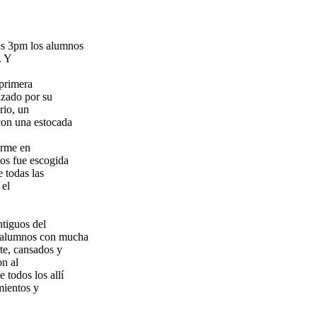
las 3pm los alumnos
. Y
 primera
izado por su
rio, un
 con una estocada
irme en
os fue escogida
 todas las
 el
ntiguos del
os alumnos con mucha
te, cansados y
on al
 todos los allí
mientos y