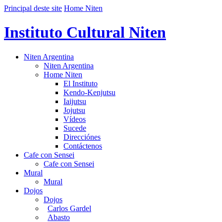
Principal deste site
Home Niten
Instituto Cultural Niten
Niten Argentina
Niten Argentina
Home Niten
El Instituto
Kendo-Kenjutsu
Iaijutsu
Jojutsu
Vídeos
Sucede
Direcciónes
Contáctenos
Cafe con Sensei
Cafe con Sensei
Mural
Mural
Dojos
Dojos
Carlos Gardel
Abasto