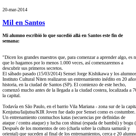
20-mar-2014
Mil en Santos
Mi alumno escribió lo que sucedió allá en Santos este fin de
semana:
"Dicen los grandes maestros que, para comenzar a aprender algo, es n
que lo hagamos por lo menos 1.000 veces
, así comenzaremos a
descubrir sus primeros secretos.
El sábado pasado (15/03/2014) Sensei Jorge Kishikawa y los alumnos
Instituto Cultural Niten realizaron un entrenamiento inédito en 20 año
historia, en la ciudad de Santos (SP). El comienzo de este hecho,
comenzó mucho antes de la llegada a la ciudad costera, localizada a 
la capital.
Todavía en São Paulo, en el barrio Vila Mariana - zona sur de la capit
Kenjutsu/Iaijutsu/KIR Joven fue dado por Sensei como es costumbre.
Un entrenamiento conmuchos katas (secuencias pre definidas de
ataque / contra ataque) y lucha con shinai (espada de bambú) y bogu 
Después de los momentos de oro (charla sobre la cultura samurái y
oriental) que suceden al final de los entrenamientos, cerca e 20 alumn