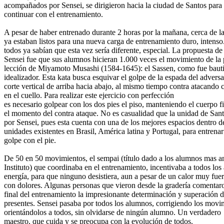
acompañados por Sensei, se dirigieron hacia la ciudad de Santos para
continuar con el entrenamiento.
A pesar de haber entrenado durante 2 horas por la mañana, cerca de 
ya estaban listos para una nueva carga de entrenamiento duro, intenso
todos ya sabían que esta vez sería diferente, especial. La propuesta de
Sensei fue que sus alumnos hicieran 1.000 veces el movimiento de la
lección de Miyamoto Musashi (1584-1645): el Sassen, como fue baut
idealizador. Esta kata busca esquivar el golpe de la espada del adversa
corte vertical de arriba hacia abajo, al mismo tiempo contra atacando
en el cuello. Para realizar este ejercicio con perfección
es necesario golpear con los dos pies el piso, manteniendo el cuerpo f
el momento del contra ataque. No es casualidad que la unidad de Sant
por Sensei, pues esta cuenta con una de los mejores espacios dentro de
unidades existentes en Brasil, América latina y Portugal, para entrenar
golpe con el pie.
De 50 en 50 movimientos, el sempai (título dado a los alumnos mas a
Instituto) que coordinaba en el entrenamiento, incentivaba a todos l
energía, para que ninguno desistiera, aun a pesar de un calor muy fuer
con dolores. Algunas personas que vieron desde la gradería comentar
final del entrenamiento la impresionante determinación y superación de
presentes. Sensei pasaba por todos los alumnos, corrigiendo los movi
orientándolos a todos, sin olvidarse de ningún alumno. Un verdadero
maestro, que cuida y se preocupa con la evolución de todos.