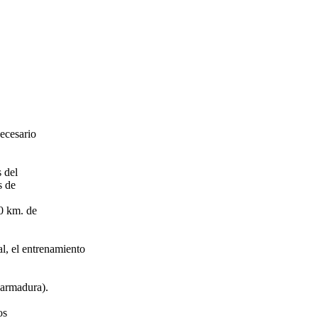
ecesario
 del
s de
70 km. de
al, el entrenamiento
(armadura).
os