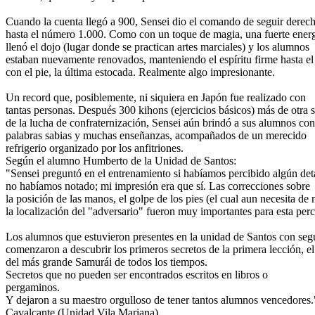
Cuando la cuenta llegó a 900, Sensei dio el comando de seguir derec
hasta el número 1.000. Como con un toque de magia, una fuerte ener
llenó el dojo (lugar donde se practican artes marciales) y los alumnos
estaban nuevamente renovados, manteniendo el espíritu firme hasta el
con el pie, la última estocada. Realmente algo impresionante.
Un record que, posiblemente, ni siquiera en Japón fue realizado con
tantas personas. Después 300 kihons (ejercicios básicos) más de otra 
de la lucha de confraternización, Sensei aún brindó a sus alumnos con
palabras sabias y muchas enseñanzas, acompañados de un merecido
refrigerio organizado por los anfitriones.
Según el alumno Humberto de la Unidad de Santos:
"Sensei preguntó en el entrenamiento si habíamos percibido algún det
no habíamos notado; mi impresión era que sí. Las correcciones sobre
la posición de las manos, el golpe de los pies (el cual aun necesita d
la localización del "adversario" fueron muy importantes para esta per
Los alumnos que estuvieron presentes en la unidad de Santos con seg
comenzaron a descubrir los primeros secretos de la primera lección, el
del más grande Samurái de todos los tiempos.
Secretos que no pueden ser encontrados escritos en libros o
pergaminos.
Y dejaron a su maestro orgulloso de tener tantos alumnos vencedores.
Cavalcante (Unidad Vila Mariana)