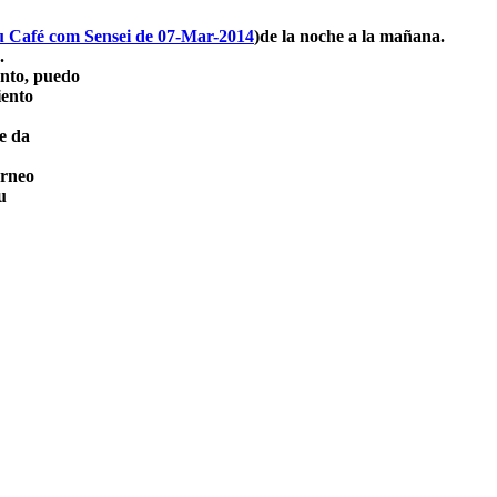
u Café com Sensei de 07-Mar-2014
)de la noche a la mañana.
.
ento, puedo
iento
le da
orneo
u