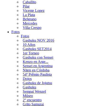
Caballito
Pilar
Vicente Lopez
La Plata
Belgrano
Mercedes
Villa Crespo
Fotos
Fotos
Gashuku NOV 2016
10 Años
Gashuku SET2014
1er Torneo
Gashuku con Sensei
Kenzo en Arge...
Sensei en Argentina
Niten en Córdoba
54º Prêmio Paulista
Dojos
Gashuku de Jojutsu
Gashuku
Sempai Wenzel
Múseo
2° encuentro
Grito Samurai