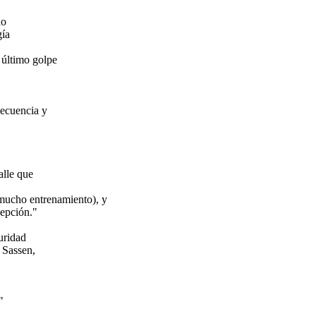
ho
gía
 último golpe
secuencia y
alle que
e mucho entrenamiento), y
cepción."
uridad
 Sassen,
"