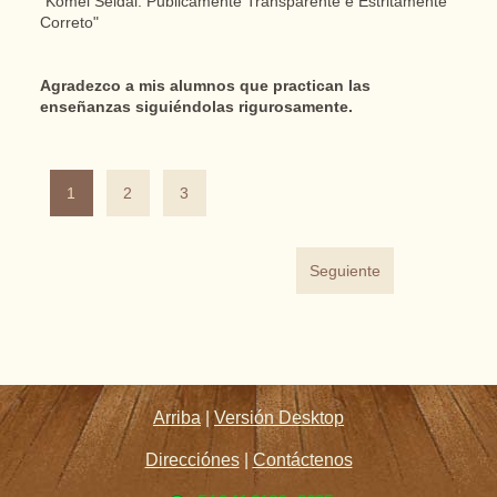
"Komei Seidai: Publicamente Transparente e Estritamente
Correto"
Agradezco a mis alumnos que practican las
enseñanzas siguiéndolas rigurosamente.
1
2
3
Seguiente
Arriba
|
Versión Desktop
Direcciónes
|
Contáctenos