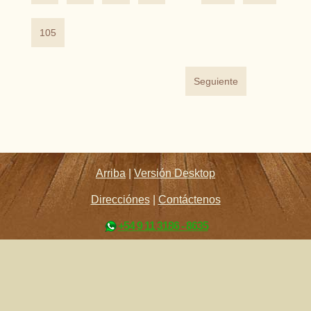
105
Seguiente
Arriba
|
Versión Desktop
Direcciónes
|
Contáctenos
+54 9 11 3186 - 8635