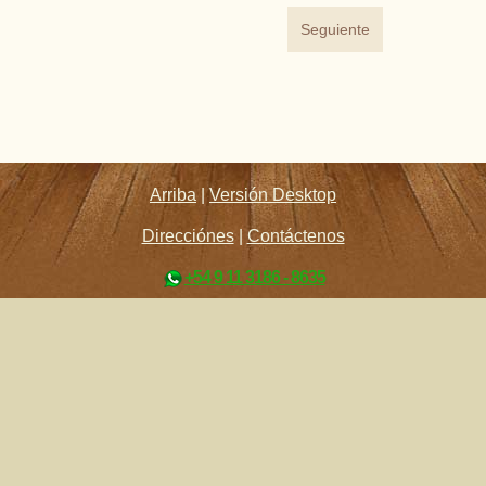
Seguiente
Arriba
|
Versión Desktop
Direcciónes
|
Contáctenos
+54 9 11 3186 - 8635