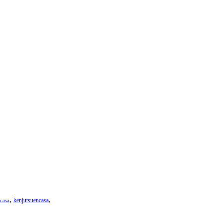
,
,
kenjutsuencasa
casa