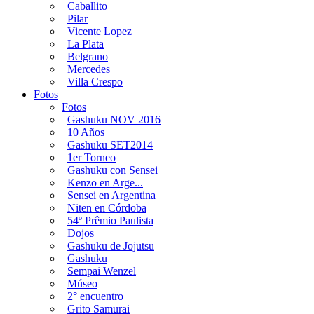
Caballito
Pilar
Vicente Lopez
La Plata
Belgrano
Mercedes
Villa Crespo
Fotos
Fotos
Gashuku NOV 2016
10 Años
Gashuku SET2014
1er Torneo
Gashuku con Sensei
Kenzo en Arge...
Sensei en Argentina
Niten en Córdoba
54º Prêmio Paulista
Dojos
Gashuku de Jojutsu
Gashuku
Sempai Wenzel
Múseo
2° encuentro
Grito Samurai