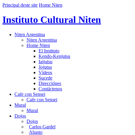
Principal deste site
Home Niten
Instituto Cultural Niten
Niten Argentina
Niten Argentina
Home Niten
El Instituto
Kendo-Kenjutsu
Iaijutsu
Jojutsu
Vídeos
Sucede
Direcciónes
Contáctenos
Cafe con Sensei
Cafe con Sensei
Mural
Mural
Dojos
Dojos
Carlos Gardel
Abasto