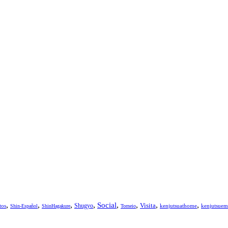
,
,
,
,
,
,
,
,
Social
Visita
Shugyo
tos
kenjutsuathome
kenjutsuem
Shin-Español
ShinHagakure
Torneio