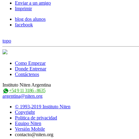
Enviar a un amigo
Imprimir
blog dos alunos
facebook
topo
Como Empezar
Donde Entrenar
Contáctenos
Instituto Niten Argentina
+54 9 11 3186 - 8635
argentina@niten.org
© 1993-2019 Instituto Niten
Copyright
Politica de privacidad
Equipo Niten
Versión Mobile
contacto@niten.org