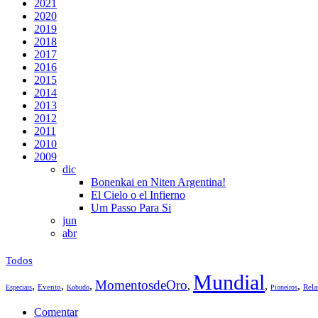
2021
2020
2019
2018
2017
2016
2015
2014
2013
2012
2011
2010
2009
dic
Bonenkai en Niten Argentina!
El Cielo o el Infierno
Um Passo Para Si
jun
abr
Todos
Mundial
MomentosdeOro
,
,
,
,
,
,
Evento
Rela
Especiais
Kobudo
Pioneiros
Comentar