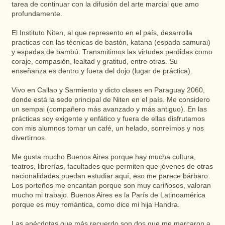
tarea de continuar con la difusión del arte marcial que amo
profundamente.
El Instituto Niten, al que represento en el país, desarrolla
practicas con las técnicas de bastón, katana (espada samurai)
y espadas de bambú. Transmitimos las virtudes perdidas como
coraje, compasión, lealtad y gratitud, entre otras. Su
enseñanza es dentro y fuera del dojo (lugar de práctica).
Vivo en Callao y Sarmiento y dicto clases en Paraguay 2060,
donde está la sede principal de Niten en el país. Me considero
un sempai (compañero más avanzado y más antiguo). En las
prácticas soy exigente y enfático y fuera de ellas disfrutamos
con mis alumnos tomar un café, un helado, sonreímos y nos
divertirnos.
Me gusta mucho Buenos Aires porque hay mucha cultura,
teatros, librerías, facultades que permiten que jóvenes de otras
nacionalidades puedan estudiar aquí, eso me parece bárbaro.
Los porteños me encantan porque son muy cariñosos, valoran
mucho mi trabajo. Buenos Aires es la París de Latinoamérica
porque es muy romántica, como dice mi hija Handra.
Las anécdotas que más recuerdo son dos que me marcaron a