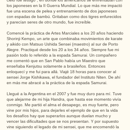
cielo fue testigo”, en donde los americanos se enfrentaban con
los japoneses en la II Guerra Mundial. Lo que más me impactó
fue una escena de pelea y entrenamiento de dos japoneses
con espadas de bambú. Gritaban como dos tigres enfurecidos
y parecían seres de otro mundo, fue increíble.
Comencé la práctica de Artes Marciales a los 20 años haciendo
Shorinji Kempo, un arte que combinaba movimientos de karate
y aikido con Matsuo Ushida Sensei (maestro) al sur de Porto
Alegre. Practiqué desde los 20 a los 34 años. Siempre fue mi
pasión todo lo referido a la espada Samurai. Un compañero
me comentó que en San Pablo había un Maestro que
enseñaba Kenjutsu solamente a brasileños. Entonces
enloquecí y me fui para allá. Viajé 18 horas para conocer al
sensei Jorge Kishikawa, el fundador del Instituto Niten. De ahí
en más me abracé a la práctica de la espada Samurai.
Llegué a la Argentina en el 2007 y fue muy duro para mí. Tuve
que alejarme de mi hija Handra, que hasta ese momento vivía
conmigo. Me partió el alma el desapego, es muy fuerte, pero
vine por mis hijos, para dejarles el ejemplo de que en la vida
los desafíos hay que superarlos aunque duelan mucho y
vencer las dificultades que se nos presentan. Y por supuesto
vine siguiendo el legado de mi sensei, que me encomendó la