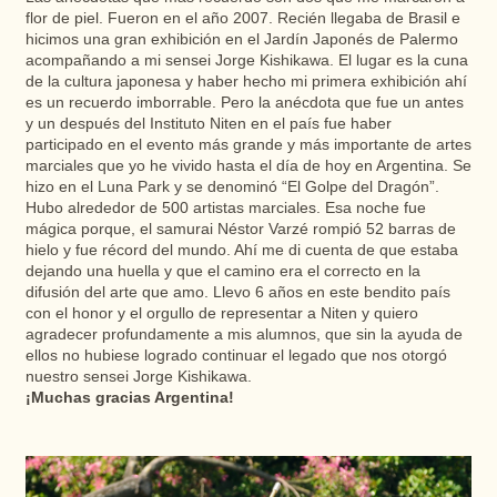
flor de piel. Fueron en el año 2007. Recién llegaba de Brasil e
hicimos una gran exhibición en el Jardín Japonés de Palermo
acompañando a mi sensei Jorge Kishikawa. El lugar es la cuna
de la cultura japonesa y haber hecho mi primera exhibición ahí
es un recuerdo imborrable. Pero la anécdota que fue un antes
y un después del Instituto Niten en el país fue haber
participado en el evento más grande y más importante de artes
marciales que yo he vivido hasta el día de hoy en Argentina. Se
hizo en el Luna Park y se denominó “El Golpe del Dragón”.
Hubo alrededor de 500 artistas marciales. Esa noche fue
mágica porque, el samurai Néstor Varzé rompió 52 barras de
hielo y fue récord del mundo. Ahí me di cuenta de que estaba
dejando una huella y que el camino era el correcto en la
difusión del arte que amo. Llevo 6 años en este bendito país
con el honor y el orgullo de representar a Niten y quiero
agradecer profundamente a mis alumnos, que sin la ayuda de
ellos no hubiese logrado continuar el legado que nos otorgó
nuestro sensei Jorge Kishikawa.
¡Muchas gracias Argentina!