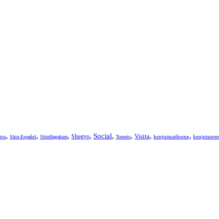
,
,
,
,
,
,
,
,
Social
Visita
Shugyo
tos
kenjutsuathome
kenjutsuem
Shin-Español
ShinHagakure
Torneio