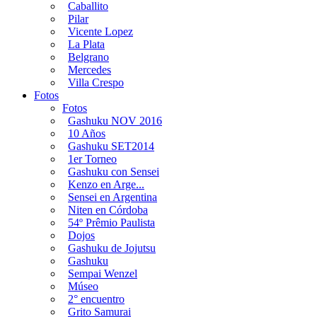
Caballito
Pilar
Vicente Lopez
La Plata
Belgrano
Mercedes
Villa Crespo
Fotos
Fotos
Gashuku NOV 2016
10 Años
Gashuku SET2014
1er Torneo
Gashuku con Sensei
Kenzo en Arge...
Sensei en Argentina
Niten en Córdoba
54º Prêmio Paulista
Dojos
Gashuku de Jojutsu
Gashuku
Sempai Wenzel
Múseo
2° encuentro
Grito Samurai