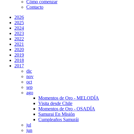
Cómo comenzar
Contacto
2026
2025
2024
2023
2022
2021
2020
2019
2018
2017
dic
nov
oct
sep
ago
Momentos de Oro - MELODÍA
Visita desde Chile
Momentos de Oro - OSADÍA
Samurai En Misión
Cumpleaños Samurái
jul
jun