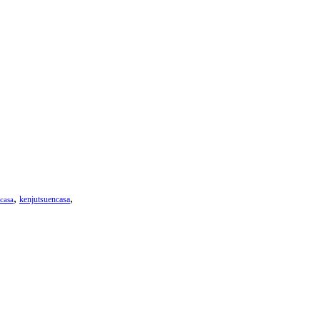
,
,
kenjutsuencasa
casa