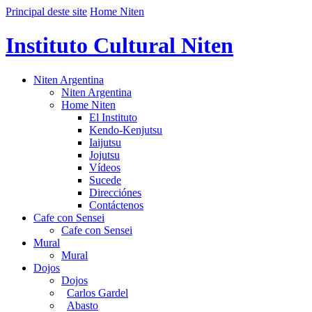
Principal deste site
Home Niten
Instituto Cultural Niten
Niten Argentina
Niten Argentina
Home Niten
El Instituto
Kendo-Kenjutsu
Iaijutsu
Jojutsu
Vídeos
Sucede
Direcciónes
Contáctenos
Cafe con Sensei
Cafe con Sensei
Mural
Mural
Dojos
Dojos
Carlos Gardel
Abasto