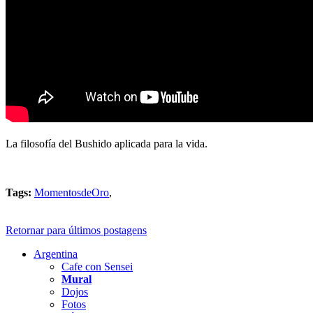
La filosofía del Bushido aplicada para la vida.
Tags:
MomentosdeOro
,
Retornar para últimos postagens
Argentina
Cafe con Sensei
Mural
Dojos
Fotos