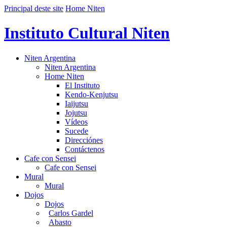
Principal deste site
Home Niten
Instituto Cultural Niten
Niten Argentina
Niten Argentina
Home Niten
El Instituto
Kendo-Kenjutsu
Iaijutsu
Jojutsu
Vídeos
Sucede
Direcciónes
Contáctenos
Cafe con Sensei
Cafe con Sensei
Mural
Mural
Dojos
Dojos
Carlos Gardel
Abasto