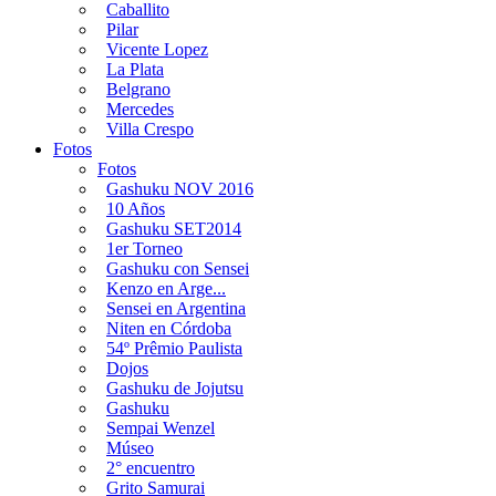
Caballito
Pilar
Vicente Lopez
La Plata
Belgrano
Mercedes
Villa Crespo
Fotos
Fotos
Gashuku NOV 2016
10 Años
Gashuku SET2014
1er Torneo
Gashuku con Sensei
Kenzo en Arge...
Sensei en Argentina
Niten en Córdoba
54º Prêmio Paulista
Dojos
Gashuku de Jojutsu
Gashuku
Sempai Wenzel
Múseo
2° encuentro
Grito Samurai