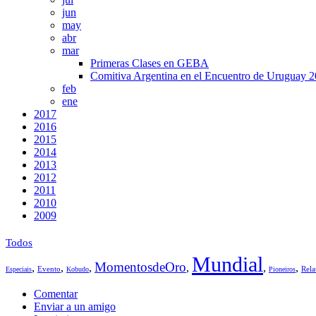
jun
may
abr
mar
Primeras Clases en GEBA
Comitiva Argentina en el Encuentro de Uruguay 
feb
ene
2017
2016
2015
2014
2013
2012
2011
2010
2009
Todos
Mundial
MomentosdeOro
,
,
,
,
,
,
Evento
Rela
Especiais
Kobudo
Pioneiros
Comentar
Enviar a un amigo