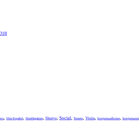
2018
,
,
,
,
,
,
,
,
Social
Visita
Shugyo
tos
kenjutsuathome
kenjutsuem
Shin-Español
ShinHagakure
Torneio