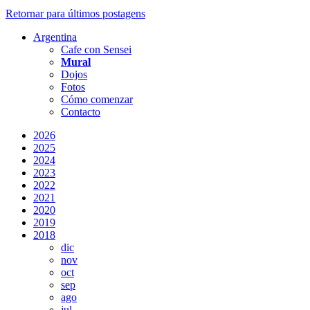
Retornar para últimos postagens
Argentina
Cafe con Sensei
Mural
Dojos
Fotos
Cómo comenzar
Contacto
2026
2025
2024
2023
2022
2021
2020
2019
2018
dic
nov
oct
sep
ago
jul