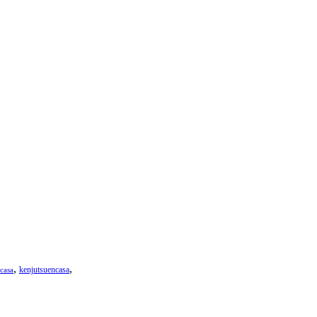
,
,
kenjutsuencasa
casa