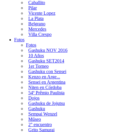
Caballito
Pilar
Vicente Lopez
La Plata
Belgrano
Mercedes
Villa Crespo
Fotos
Fotos
Gashuku NOV 2016
10 Años
Gashuku SET2014
1er Torneo
Gashuku con Sensei
Kenzo en Arge...
Sensei en Argentina
Niten en Córdoba
54º Prêmio Paulista
Dojos
Gashuku de Jojutsu
Gashuku
Sempai Wenzel
Múseo
2° encuentro
Grito Samurai