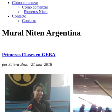
Cómo comenzar
Cómo comenzar
Pioneros Niten
Contacto
Contacto
Mural Niten Argentina
Primeras Clases en GEBA
por Saieva-Bsas - 21-mar-2018