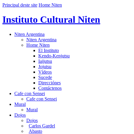
Principal deste site
Home Niten
Instituto Cultural Niten
Niten Argentina
Niten Argentina
Home Niten
El Instituto
Kendo-Kenjutsu
Iaijutsu
Jojutsu
Vídeos
Sucede
Direcciónes
Contáctenos
Cafe con Sensei
Cafe con Sensei
Mural
Mural
Dojos
Dojos
Carlos Gardel
Abasto