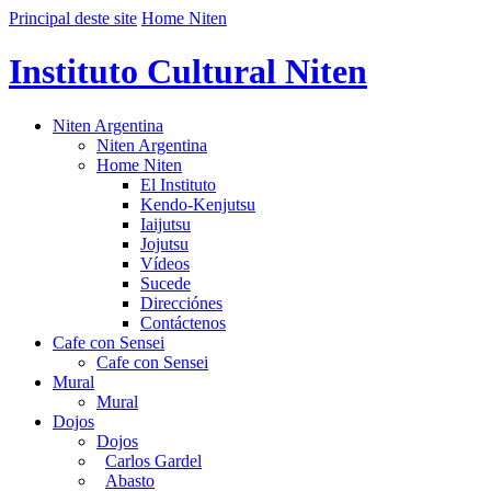
Principal deste site
Home Niten
Instituto Cultural Niten
Niten Argentina
Niten Argentina
Home Niten
El Instituto
Kendo-Kenjutsu
Iaijutsu
Jojutsu
Vídeos
Sucede
Direcciónes
Contáctenos
Cafe con Sensei
Cafe con Sensei
Mural
Mural
Dojos
Dojos
Carlos Gardel
Abasto