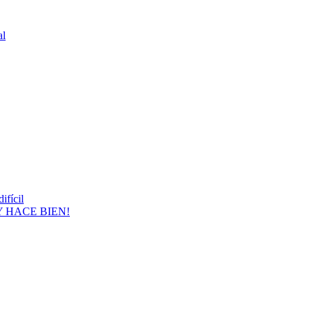
al
ifícil
Y HACE BIEN!