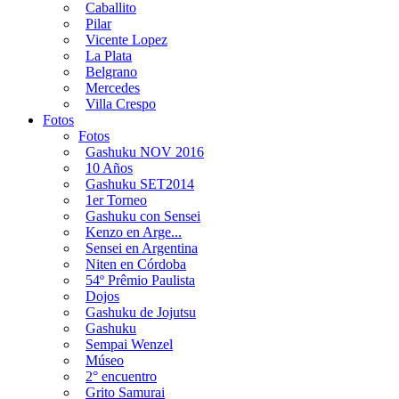
Caballito
Pilar
Vicente Lopez
La Plata
Belgrano
Mercedes
Villa Crespo
Fotos
Fotos
Gashuku NOV 2016
10 Años
Gashuku SET2014
1er Torneo
Gashuku con Sensei
Kenzo en Arge...
Sensei en Argentina
Niten en Córdoba
54º Prêmio Paulista
Dojos
Gashuku de Jojutsu
Gashuku
Sempai Wenzel
Múseo
2° encuentro
Grito Samurai