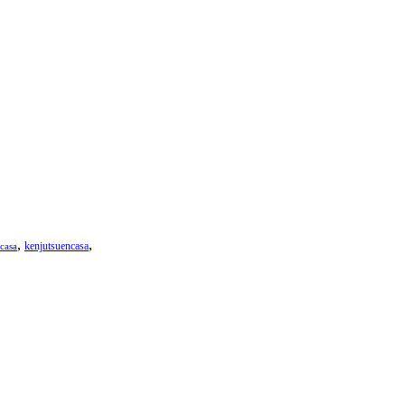
,
,
kenjutsuencasa
casa