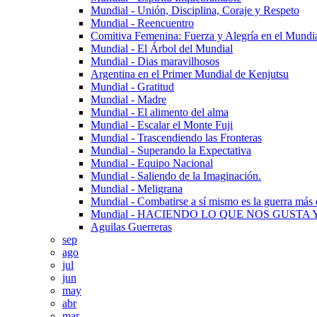
Mundial - Unión, Disciplina, Coraje y Respeto
Mundial - Reencuentro
Comitiva Femenina: Fuerza y Alegría en el Mundi
Mundial - El Árbol del Mundial
Mundial - Dias maravilhosos
Argentina en el Primer Mundial de Kenjutsu
Mundial - Gratitud
Mundial - Madre
Mundial - El alimento del alma
Mundial - Escalar el Monte Fuji
Mundial - Trascendiendo las Fronteras
Mundial - Superando la Expectativa
Mundial - Equipo Nacional
Mundial - Saliendo de la Imaginación.
Mundial - Meligrana
Mundial - Combatirse a sí mismo es la guerra más d
Mundial - HACIENDO LO QUE NOS GUSTA 
Aguilas Guerreras
sep
ago
jul
jun
may
abr
mar