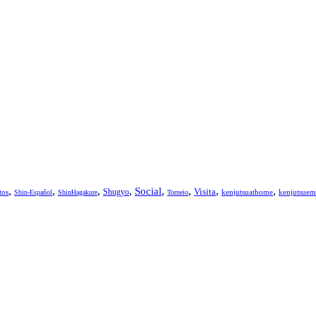
,
,
,
,
,
,
,
,
Social
Visita
Shugyo
tos
kenjutsuathome
kenjutsuem
Shin-Español
ShinHagakure
Torneio