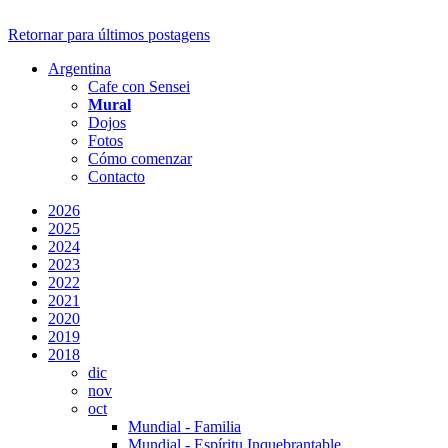
Retornar para últimos postagens
Argentina
Cafe con Sensei
Mural
Dojos
Fotos
Cómo comenzar
Contacto
2026
2025
2024
2023
2022
2021
2020
2019
2018
dic
nov
oct
Mundial - Familia
Mundial - Espíritu Inquebrantable