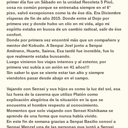
primer día fue un Sábado en la unidad Recoleta 5 Pisó,
cosa no común porque se entrenaba siempre en el 6°
piso, salvó excepciones como la de ése día. Era Diciembre
vísperas de fin de año 2015. Donde entre al Dojo por
primera vez y donde hubo un clic en mi vida, algo mi
espíritu estaba en busca de un cambio radical, salir de ése
confort.
Donde por primera vez encontré más que un compañero y
mentor del Kobudo. A Senpai Joel junto a Senpai
Amitrano, Huarte, Saieva. Esa tardé fue increible, fue lo
que realmente estaba buscando.
Luego vinieron los viajes internos y al exterior, por
primera vez subía a un avión en 41 años!!!
Sin saber lo que se siente estar tan alto y siempre
viendolos pasar desde abajo en el campo.
Vajando con Sensei y sus hijos es como la luz del sol, esa
luz fuera de la caverna que utilizo Platón como
explicación alegórica de la situación en la que se
encuentra el hombre respecto al conocimiento.
Momentos que solo viajando con Sensei Kishikawa se
aprende de una forma que nunca había vivido.
En este fin de semana gracias a Senpai Basilio conocí a
Senpai Wenzel una de las personas que juntó a Sensei