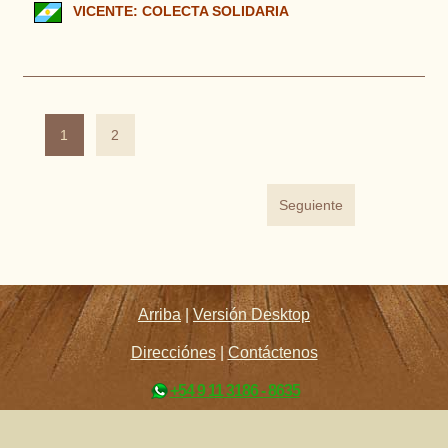
VICENTE: COLECTA SOLIDARIA
1
2
Seguiente
Arriba
|
Versión Desktop
Direcciónes
|
Contáctenos
+54 9 11 3186 - 8635