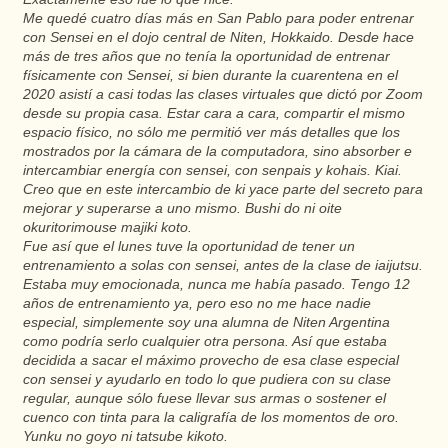
Me quedé cuatro días más en San Pablo para poder entrenar
con Sensei en el dojo central de Niten, Hokkaido. Desde hace
más de tres años que no tenía la oportunidad de entrenar
físicamente con Sensei, si bien durante la cuarentena en el
2020 asistí a casi todas las clases virtuales que dictó por Zoom
desde su propia casa. Estar cara a cara, compartir el mismo
espacio físico, no sólo me permitió ver más detalles que los
mostrados por la cámara de la computadora, sino absorber e
intercambiar energía con sensei, con senpais y kohais. Kiai.
Creo que en este intercambio de ki yace parte del secreto para
mejorar y superarse a uno mismo. Bushi do ni oite
okuritorimouse majiki koto.
Fue así que el lunes tuve la oportunidad de tener un
entrenamiento a solas con sensei, antes de la clase de iaijutsu.
Estaba muy emocionada, nunca me había pasado. Tengo 12
años de entrenamiento ya, pero eso no me hace nadie
especial, simplemente soy una alumna de Niten Argentina
como podría serlo cualquier otra persona. Así que estaba
decidida a sacar el máximo provecho de esa clase especial
con sensei y ayudarlo en todo lo que pudiera con su clase
regular, aunque sólo fuese llevar sus armas o sostener el
cuenco con tinta para la caligrafía de los momentos de oro.
Yunku no goyo ni tatsube kikoto.