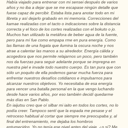
Había viajado para entrenar con mi sensei después de varios
años y no iba a dejar que se me escapase ningún detalle que
fuese capaz de percibir. Estaba lista para anotar todo en mi
libreta y así dejarlo grabado en mi memoria. Correcciones del
kamae realizadas con el tacto o indicaciones sobre la distancia
correcta y el foco de los cortes realizadas con el bokuto o jo.
Muchos han utilizado la metáfora de beber agua de la fuente,
pero para mí fue como empapa
rme en pura energía. Como
las llamas de una fogata que ilumina la oscura noche y nos
atrae a calentar las manos a su alrededor. Energía cálida y
acogedora que nos permite relajarnos un poco, pero también
nos da fuerzas para seguir adelante porque se impregna en
nuestra piel e invade todo nuestro cuerpo. Es tan pura que con
sólo un poquito de ella podemos ganar mucha fuerza para
enfrentar nuestros desafíos cotidianos e impulsarnos para
alcanzar nuestros objetivos. Yo necesitaba de esa energía
para vencer una batalla personal en la que vengo luchando
desde hace varios años, por eso también decidí quedarme
más días en San Pablo.
En iaijutsu creo que oí silbar mi iaito en todos los cortes, no lo
podía creer. Tampoco sentí que la espada me pesase y el
retroceso habitual al cortar que siempre me preocupaba y, al
final del entrenamiento, me dejaba los hombros
entumecidos. Yo no tenía ese nivel antes del viaje, ¿o sí? Me