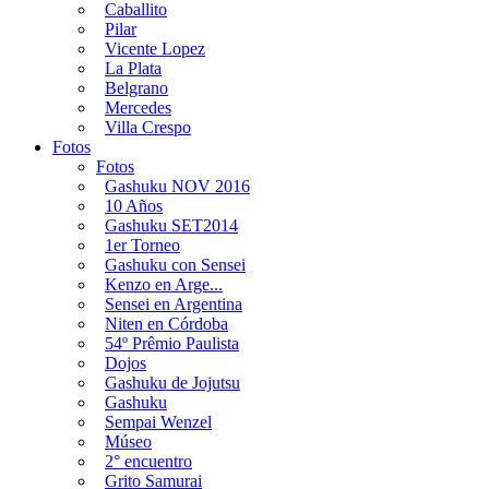
Caballito
Pilar
Vicente Lopez
La Plata
Belgrano
Mercedes
Villa Crespo
Fotos
Fotos
Gashuku NOV 2016
10 Años
Gashuku SET2014
1er Torneo
Gashuku con Sensei
Kenzo en Arge...
Sensei en Argentina
Niten en Córdoba
54º Prêmio Paulista
Dojos
Gashuku de Jojutsu
Gashuku
Sempai Wenzel
Múseo
2° encuentro
Grito Samurai