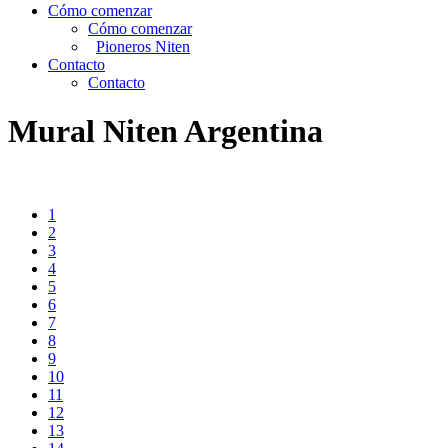
Cómo comenzar
Cómo comenzar
Pioneros Niten
Contacto
Contacto
Mural Niten Argentina
1
2
3
4
5
6
7
8
9
10
11
12
13