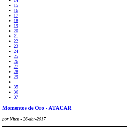
14
15
16
17
18
19
20
21
22
23
24
25
26
27
28
29
...
35
36
37
Momentos de Oro - ATACAR
por Niten - 26-abr-2017