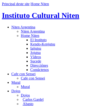
Principal deste site
Home Niten
Instituto Cultural Niten
Niten Argentina
Niten Argentina
Home Niten
El Instituto
Kendo-Kenjutsu
Iaijutsu
Jojutsu
Vídeos
Sucede
Direcciónes
Contáctenos
Cafe con Sensei
Cafe con Sensei
Mural
Mural
Dojos
Dojos
Carlos Gardel
Abasto