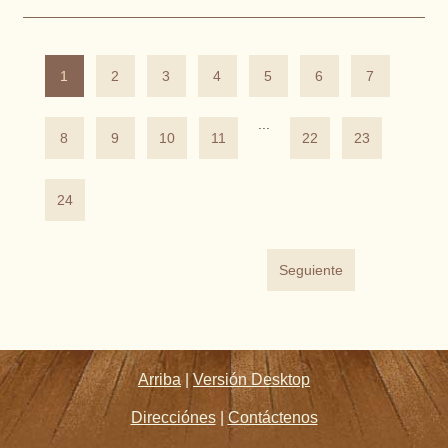
1
2
3
4
5
6
7
...
8
9
10
11
22
23
24
Seguiente
Arriba
|
Versión Desktop
Direcciónes
|
Contáctenos