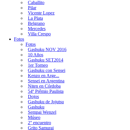
Caballito
Pilar
Vicente Lopez
La Plata
Belgrano
Mercedes
Villa Crespo
Fotos
Fotos
Gashuku NOV 2016
10 Años
Gashuku SET2014
1er Torneo
Gashuku con Sensei
Kenzo en Arge...
Sensei en Argentina
Niten en Córdoba
54º Prêmio Paulista
Dojos
Gashuku de Jojutsu
Gashuku
Sempai Wenzel
Múseo
2° encuentro
Grito Samurai