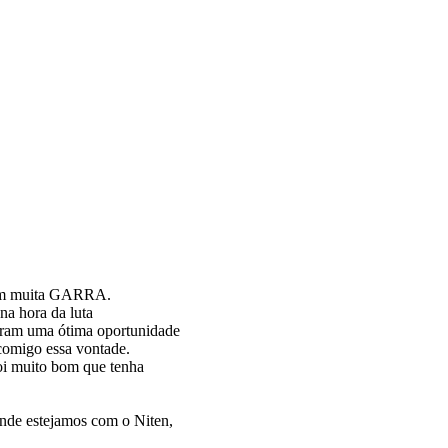
 com muita GARRA.
na hora da luta
eram uma ótima oportunidade
comigo essa vontade.
oi muito bom que tenha
onde estejamos com o Niten,