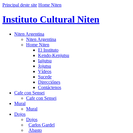
Principal deste site
Home Niten
Instituto Cultural Niten
Niten Argentina
Niten Argentina
Home Niten
El Instituto
Kendo-Kenjutsu
Iaijutsu
Jojutsu
Vídeos
Sucede
Direcciónes
Contáctenos
Cafe con Sensei
Cafe con Sensei
Mural
Mural
Dojos
Dojos
Carlos Gardel
Abasto